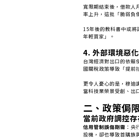
寬限期結束後，借款人月
率上升，這批「脆弱負
15年後的教科書中或將
年輕買家」。
4. 外部環境惡
台灣經濟對出口的依賴使
國關稅政策導致「提前
更令人憂心的是，穆迪
當科技業榮景受創、出
二、政策侷
當前政府調控存
信用管制誤傷剛需
：央
投機，卻也導致首購族