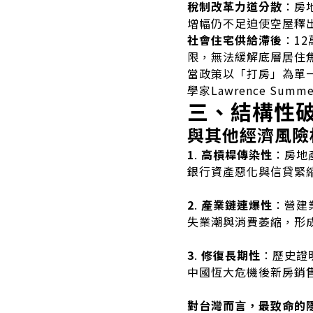
稅制改革力道分散
：房
增幅仍不足迫使空屋釋
社會住宅供給滯後
：1
限，無法緩解底層居住
當政策以「打房」為單
學家Lawrence S
三、結構性
與其他經濟風險
1
.
高槓桿傳染性
：房地
銀行資產惡化與信貸緊
2
.
產業鏈連爆性
：營建
失業潮與消費萎縮，形
3
.
修復長期性
：歷史證
中國恆大危機後新房銷
對台灣而言，最致命的