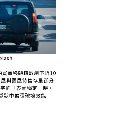
ash
物買賣移轉棟數創下近10
新屋與舊屋待售存量卻分
數字的「表面穩定」時，
靜默中蓄積破壞效能