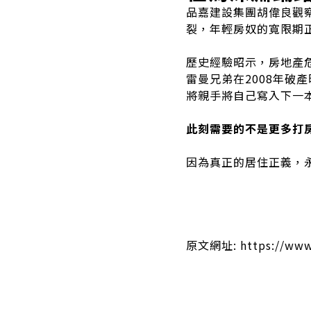
品嘉建設集團胡偉良觀
裂，年輕房奴的寬限期
歷史經驗昭示，房地產
雷曼兄弟在2008年
將親手將自己寫入下一
此刻需要的不是更多打
因為真正的居住正義，
原文網址: https://www.