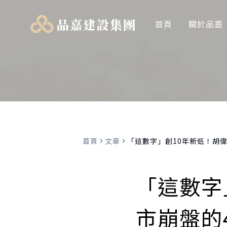
首頁
關於品嘉
首頁
文章
「這數字」創10年新低！胡
「這數字
市崩盤的