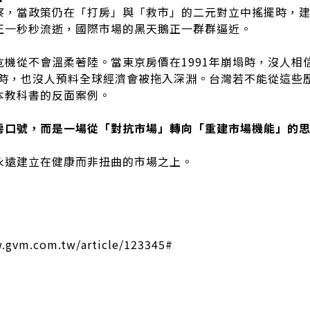
察，當政策仍在「打房」與「救市」的二元對立中搖擺時，
正一秒秒流逝，國際市場的黑天鵝正一群群逼近。
危機從不會溫柔著陸。當東京房價在1991年崩塌時，沒人相
破產時，也沒人預料全球經濟會被拖入深淵。台灣若不能從這些
本教科書的反面案例。
房口號，而是一場從「對抗市場」轉向「重建市場機能」的思
永遠建立在健康而非扭曲的市場之上。
gvm.com.tw/article/123345#