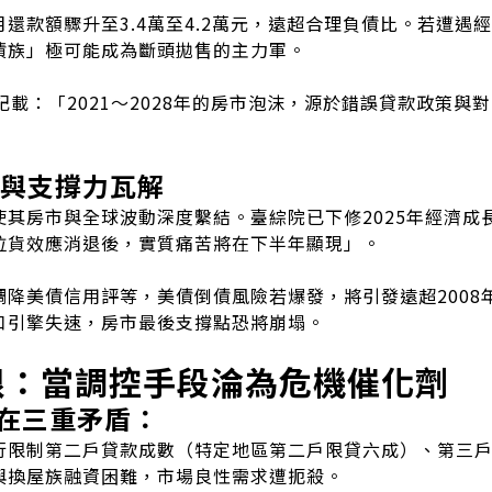
還款額驟升至3.4萬至4.2萬元，遠超合理負債比。若遭遇
債族」極可能成為斷頭拋售的主力軍。
記載：「2021～2028年的房市泡沫，源於錯誤貸款政策與
化與支撐力瓦解
其房市與全球波動深度繫結。臺綜院已下修2025年經濟成長
拉貨效應消退後，實質痛苦將在下半年顯現」。
調降美債信用評等，美債倒債風險若爆發，將引發遠超2008
口引擎失速，房市最後支撐點恐將崩塌。
限：當調控手段淪為危機催化劑
在三重矛盾：
行限制第二戶貸款成數（特定地區第二戶限貸六成）、第三
與換屋族融資困難，市場良性需求遭扼殺。