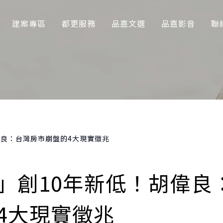
建案專區
都更服務
品嘉文選
品嘉影音
聯
偉良：台灣房市崩盤的4大現實徵兆
」創10年新低！胡偉良
4大現實徵兆