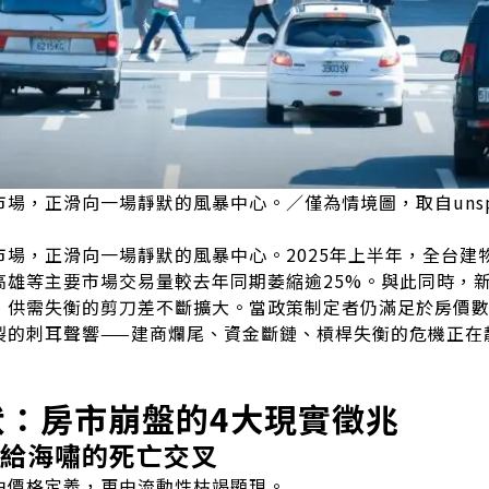
場，正滑向一場靜默的風暴中心。／僅為情境圖，取自unspl
場，正滑向一場靜默的風暴中心。2025年上半年，全台建
高雄等主要市場交易量較去年同期萎縮逾25%。與此同時，
.4%，供需失衡的剪刀差不斷擴大。當政策制定者仍滿足於房價
裂的刺耳聲響——建商爛尾、資金斷鏈、槓桿失衡的危機正在
伏：房市崩盤的4大現實徵兆
供給海嘯的死亡交叉
由價格定義，更由流動性枯竭顯現。