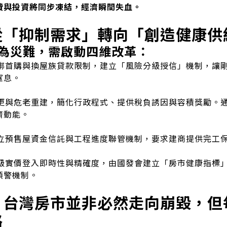
費與投資將同步凍結，經濟瞬間失血。
從「抑制需求」轉向「創造健康供
為災難，需啟動四維改革：
綁首購與換屋族貸款限制，建立「風險分級授信」機制，讓
窒息。
更與危老重建，簡化行政程式、提供稅負誘因與容積獎勵。
濟動能。
立預售屋資金信託與工程進度聯管機制，要求建商提供完工
級實價登入即時性與精確度，由國發會建立「房市健康指標
預警機制。
：台灣房市並非必然走向崩毀，但
路