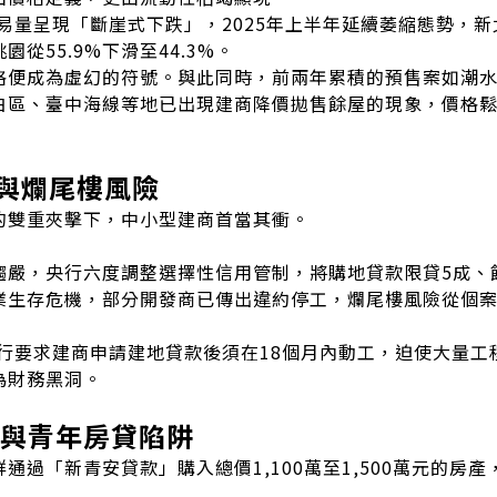
交易量呈現「斷崖式下跌」，2025年上半年延續萎縮態勢，
桃園從55.9%下滑至44.3%。
格便成為虛幻的符號。與此同時，前兩年累積的預售案如潮
白區、臺中海線等地已出現建商降價拋售餘屋的現象，價格
鏈與爛尾樓風險
的雙重夾擊下，中小型建商首當其衝。
趨嚴，央行六度調整選擇性信用管制，將購地貸款限貸5成、
業生存危機，部分開發商已傳出違約停工，爛尾樓風險從個
央行要求建商申請建地貸款後須在18個月內動工，迫使大量
為財務黑洞。
崖與青年房貸陷阱
通過「新青安貸款」購入總價1,100萬至1,500萬元的房