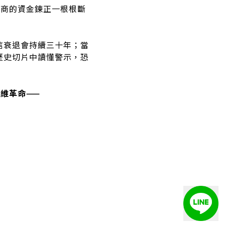
建商的資金鍊正一根根斷
信衰退會持續三十年；當
歷史切片中讀懂警示，恐
維革命——