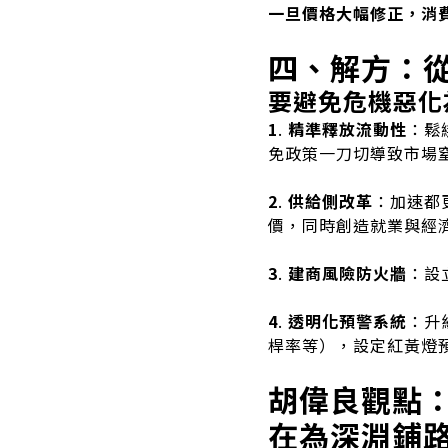
一旦價格大幅修正，消
四、解方：
要避免危機惡化
1
.
精準釋放流動性
：鬆
免政策一刀切導致市場
2
.
供給側改革
：加速都
價，同時創造就業與經
3
.
建商風險防火牆
：設
4
.
透明化預警系統
：升
桿率等），設定紅黃燈
胡偉良觀點
在為深淵鋪