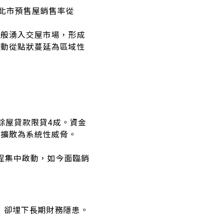
新北市預售屋銷售率從
水般湧入交屋市場，形成
鬆動從點狀蔓延為區域性
餘屋貸款限貸4成。資金
案擴散為系統性威脅。
工程集中啟動，如今面臨銷
產，卻埋下長期財務隱患。