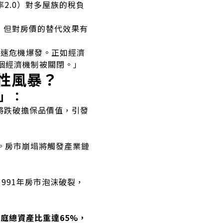
2.0）對多屋族的稅負
，但對房價的替代效果有
加速危機爆發。正如經濟
整個經濟機制被關閉。」
性風暴？
」：
將跌破擔保品價值，引發
%。房市崩塌將觸發產業鏈
991年房市泡沫破裂，
庭總資產比重達65%，