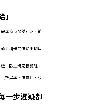
給」
剛需成為市場穩定器，避
通過新增優質供給平抑房
保證，防止爛尾樓蔓延。
」（空屋率、供需比、槓
每一步遲疑都