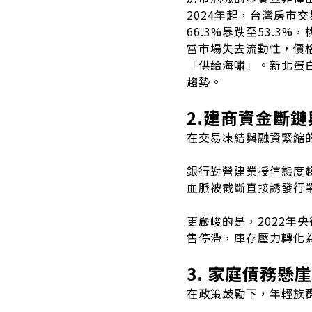
2024年起，台灣房市
66.3%暴跌至53.3%，
當市場失去流動性，價
「供給海嘯」。新北蛋
趨勢。
2.建商資金斷
在交易凍結與融資緊縮
銀行對營建業授信態度
血脈被截斷直接誘發行
更嚴峻的是，2022年
售停滯，庫存壓力轉化
3. 家庭債務懸
在政策鼓勵下，年輕族群