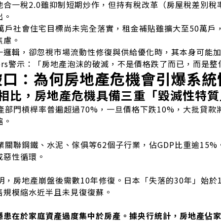
地合一稅2.0雖抑制短期炒作，但持有稅改革（房屋稅差別稅率
出。
2萬戶社會住宅目標尚未完全落實，租金補貼雖擴大至50萬戶
焦慮。
一邏輯，卻忽視市場流動性修復與供給優化時，其本身可能
ummers警示：「房地產泡沫的破滅，不是價格跌了而已，而是
破口：為何房地產危機會引爆系統
相比，房地產危機具備三重「毀滅性特質
產部門槓桿率普遍超過70%，一旦價格下跌10%，大批貸款
縮。
業關聯鋼鐵、水泥、傢俱等62個子行業，佔GDP比重逾15
成惡性循環。
明，房地產崩盤後需數10年修復。日本「失落的30年」始於1
售規模縮水近半且未見復復蘇。
隱患在於家庭資產過度集中於房產。據央行統計，房地產佔家