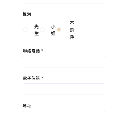
性別
不
先
小
選
生
姐
擇
聯絡電話 *
電子信箱 *
地址