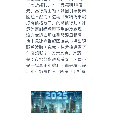
「七折讓利」、「總讓利10億
元」為行銷主軸，試圖引爆房市
關注。然而，這場「聲稱為市場
打開價格破口」的降價行動，卻
意外遭到媒體與市場的冷處理，
沒有像過去那樣引發跟風報導，
也未見建商群起回應或市場出現
顯著波動。究竟，這背後透露了
什麼訊號？ 答案其實非常清
楚：市場與媒體都看穿了，這不
是一場真正的讓利，而是精心設
計的行銷操作。 所謂「七折讓