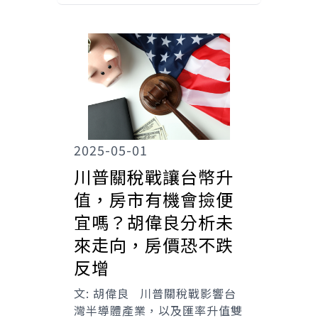
2025-05-01
川普關稅戰讓台幣升
值，房市有機會撿便
宜嗎？胡偉良分析未
來走向，房價恐不跌
反增
文: 胡偉良 川普關稅戰影響台
灣半導體產業，以及匯率升值雙