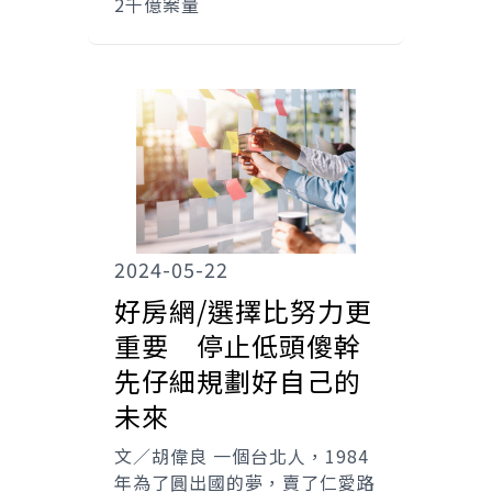
2千億案量
2024-05-22
好房網/選擇比努力更
重要 停止低頭傻幹
先仔細規劃好自己的
未來
文／胡偉良 一個台北人，1984
年為了圓出國的夢，賣了仁愛路