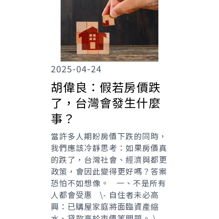
2025-04-24
胡偉良：假若房價跌
了，台灣會發生什麼
事？
當許多人期盼房價下跌的同時，
我們應該冷靜思考：如果房價真
的跌了，台灣社會、經濟與都更
政策，會因此變得更好嗎？答案
恐怕不如想像。 一、不是所有
人都會受惠 \- 自住者未必高
興：已購屋家庭將面臨資產縮
水、貸款高於市價等問題。 \-