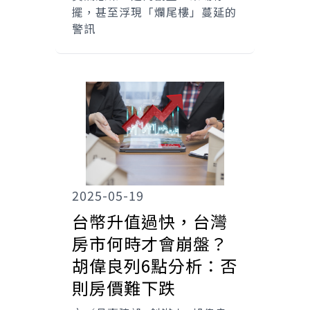
擺，甚至浮現「爛尾樓」蔓延的
警訊
2025-05-19
台幣升值過快，台灣
房市何時才會崩盤？
胡偉良列6點分析：否
則房價難下跌