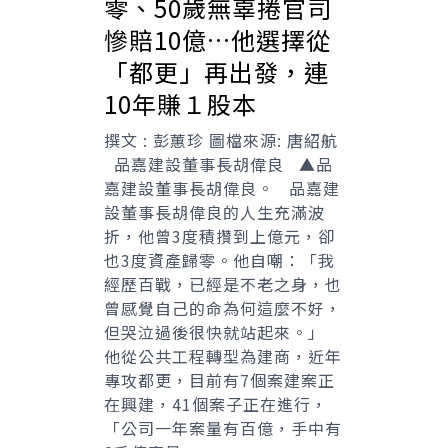
零、50歲無辜捲官司
慘賠10億…他選擇從
「都更」再出發，連
10年賺１股本
撰文 : 彭蕙珍 圖檔來源: 唐紹航
品嘉建設董事長胡偉良 ▲品
嘉建設董事長胡偉良。 品嘉建
設董事長胡偉良的人生充滿波
折，他曾3度積攢到上億元，卻
也3度資產歸零。他自嘲：「我
經歷百戰，已經是不老之身，也
曾感覺自己的命為何這麼不好，
但哭泣過後很快就站起來。」
他從公共工程轉型為建商，近年
專攻都更，目前有7個案建案正
在興建，41個案子正在進行，
「公司一年案量有百億，手中有