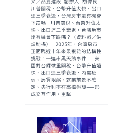
文／品嘉建設 創辦人 胡偉良
川普關稅、台幣升值太快、出口
連三季衰退，台灣房市還有機會
下跌嗎 川普關稅、台幣升值太
快、出口連三季衰退，台灣房市
還有機會下跌嗎？（資料照／洪
煜勛攝） 2025年，台灣房市
正面臨近十年來最複雜的結構性
挑戰。一連串黑天鵝事件——美
國對台課徵重關稅、台幣升值過
快、出口連三季衰退、內需疲
弱、房貸限縮、就業前景不確
定、央行利率在高檔盤旋——形
成交互作用，重擊