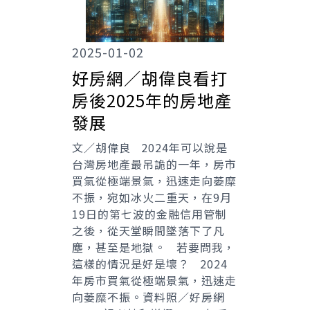
2025-01-02
好房網／胡偉良看打
房後2025年的房地產
發展
文／胡偉良 2024年可以說是
台灣房地產最吊詭的一年，房市
買氣從極端景氣，迅速走向萎糜
不振，宛如冰火二重天，在9月
19日的第七波的金融信用管制
之後，從天堂瞬間墜落下了凡
塵，甚至是地獄。 若要問我，
這樣的情況是好是壞？ 2024
年房市買氣從極端景氣，迅速走
向萎糜不振。資料照／好房網