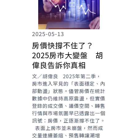
2025-05-13
房價快撐不住了？
2025房市大變盤 胡
偉良告訴你真相
文／胡偉良 2025年第二季，
房市進入罕見的「表面穩定、內
部動盪」狀態。儘管房價在統計
數據中仍維持高原震盪，但實價
登錄的成交價、議價空間、轉售
行情與市場氛圍早已透露出一個
訊號：房價，正逐漸撐不住了。
表面上房市並未崩盤，然而成
交量連續萎縮、預售轉讓潮增