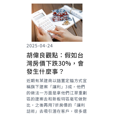
2025-04-24
胡偉良觀點：假如台
灣房價下跌30%，會
發生什麼事？
近期有某建商以錯置定錨方式宣
稱旗下建案「讓利」3成，他們
的做法一方面是拿他們江翠重劃
區的建案去和新板特區毫宅做對
比，之後再用7折房價的「讓利
話術」去吸引潛在客戶，很多還