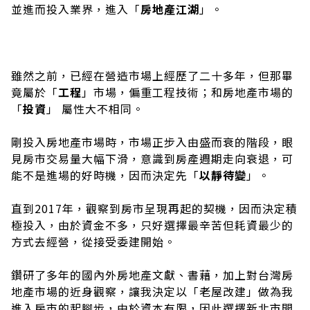
並進而投入業界，進入「
房地產江湖
」。
雖然之前，已經在營造市場上經歷了二十多年，但那畢
竟屬於「
工程
」市場，偏重工程技術；和房地產市場的
「
投資
」 屬性大不相同。
剛投入房地產市場時，市場正步入由盛而衰的階段，眼
見房市交易量大幅下滑，意識到房產週期走向衰退，可
能不是進場的好時機，因而決定先「
以靜待變
」。
直到2017年，觀察到房市呈現再起的契機，因而決定積
極投入，由於資金不多，只好選擇最辛苦但耗資最少的
方式去經營，從接受委建開始。
鑽研了多年的國內外房地產文獻、書藉，加上對台灣房
地產市場的近身觀察，讓我決定以「老屋改建」做為我
進入房市的起腳步，由於資本有限，因此選擇新北市開