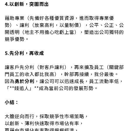
4.以創新，突圍而出
藉助專業（先備好各種優質資源，進而取得專業優
勢）、讓利（放棄高利，以量制價），公平、公正、公
開透明（地主不用擔心吃虧上當），塑造出公司獨特的
競爭優勢。
5.先分利，再收成
讓客戶先分利（對客戶讓利），再來擴及員工（關鍵部
門員工的收入都比我高），幹部再接續，我分最後。
因為
勇於分利
，讓公司可以迅速成長，員工流動率低，
「**錢追人」**成為當前公司的發展形勢。
小結：
大膽逆向而行，採取競爭性市場策略，
以創新、薄利快速取得巿場佔有率，
再藉由市場佔有率取得規模經濟，