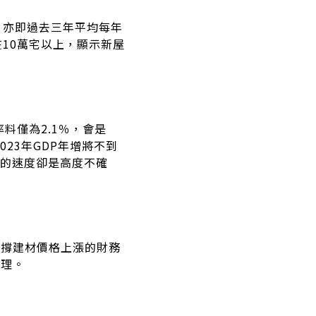
，亦即過去三年平均每年
10萬宅以上，顯示新屋
料僅為2.1％，會是
23年GDP年增將不到
降的速度卻是高度不確
支撐建材價格上漲的財務
受理。