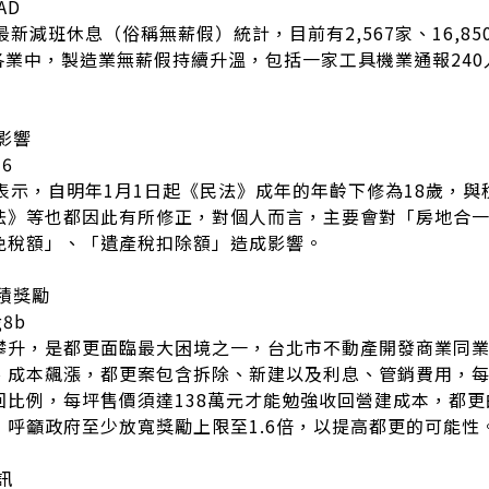
LAD
最新減班休息（俗稱無薪假）統計，目前有2,567家、16,8
人。各業中，製造業無薪假持續升溫，包括一家工具機業通報24
影響
56
表示，自明年1月1日起《民法》成年的年齡下修為18歲，
法》等也都因此有所修正，對個人而言，主要會對「房地合
免稅額」、「遺產稅扣除額」造成影響。
積獎勵
g8b
攀升，是都更面臨最大困境之一，台北市不動產開發商業同
、成本飆漲，都更案包含拆除、新建以及利息、管銷費用，每
回比例，每坪售價須達138萬元才能勉強收回營建成本，都
呼籲政府至少放寬獎勵上限至1.6倍，以提高都更的可能性
訊