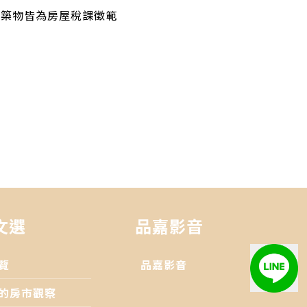
建築物皆為房屋稅課徵範
文選
品嘉影音
覽
品嘉影音
的房市觀察