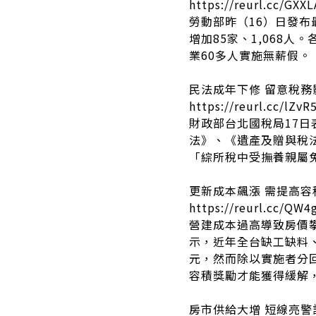
https://reurl.cc/GXX
勞動部昨（16）日發布
增加85家、1,068
業60多人實施無薪假。
民法成年下修 留意稅務
https://reurl.cc/lZvR
財政部台北國稅局17日
法》、《遺產及贈與稅
「綜所稅中受撫養親屬
更新成本飆漲 需提高容
https://reurl.cc/QW4
營建成本過高導致房價
示，近年全台缺工缺料
元，然而除以實施者分
容積獎勵才能獲得緩解，
房市供給大增 短線亮警