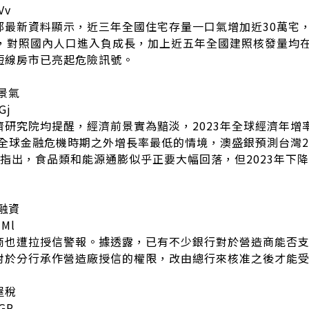
Vv
部最新資料顯示，近三年全國住宅存量一口氣增加近30萬宅
宅，對照國內人口進入負成長，加上近五年全國建照核發量均在
短線房市已亮起危險訊號。
景氣
Gj
研究院均提醒，經濟前景實為黯淡，2023年全球經濟年增率
和全球金融危機時期之外增長率最低的情境，澳盛銀預測台灣20
指出，食品類和能源通膨似乎正要大幅回落，但2023年下
融資
dMl
商也遭拉授信警報。據透露，已有不少銀行對於營造商能否
對於分行承作營造廠授信的權限，改由總行來核准之後才能
屋稅
yGR