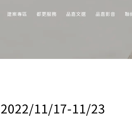
建案專區
都更服務
品嘉文選
品嘉影音
聯
3
22/11/17-11/23