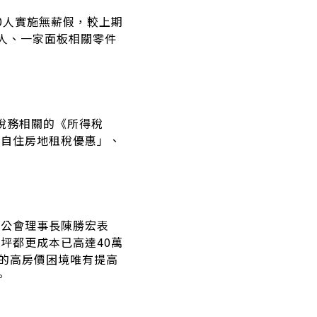
50人實施無薪假，較上期
0人、一家面板相關零件
與稅務相關的《所得稅
一自住房地租稅優惠」、
業公會理事長陳勝宏表
坪都更成本已高達40萬
更的高房價困境唯有提高
。