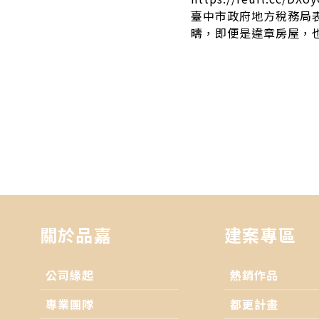
臺中市政府地方稅務局
疇，即便是違章房屋，
關於品嘉
建案專區
公司緣起
熱銷作品
專業團隊
都更計畫