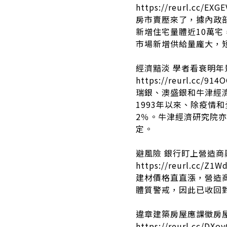
https://reurl.cc/EXGE
房市賣壓來了，據內政
新增住宅量體近10萬
市場新增供給量龐大，
經濟黯淡 學者看衰明年
https://reurl.cc/914O
瑞銀、澳盛銀和牛津經濟
1993年以來、除疫情
2％。牛津經濟研究院亦
定。
避風險 銀行盯上營造商
https://reurl.cc/Z1W
建材價格直直漲，營造
體質警戒，因此已收回
違章建築房屋應課徵房
https://reurl.cc/DXo